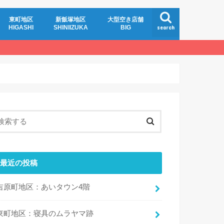
東町地区
新飯塚地区
大型空き店舗
search
HIGASHI
SHINIIZUKA
BIG
最近の投稿
吉原町地区：あいタウン4階
東町地区：寝具のムラヤマ跡