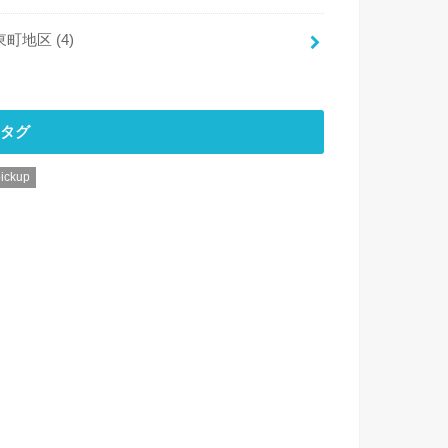
東町地区
(4)
タグ
ickup