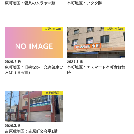
東町地区：寝具のムラヤマ跡
本町地区：フタタ跡
大型空き店舗
大型空き店舗
2020.2.19
2020.3.18
東町地区：旧街なか・交流健康ひ
本町地区：エスマート本町食鮮館
ろば（旧玉置）
跡
吉原町地区
2020.3.16
吉原町地区：吉原町公会堂1階