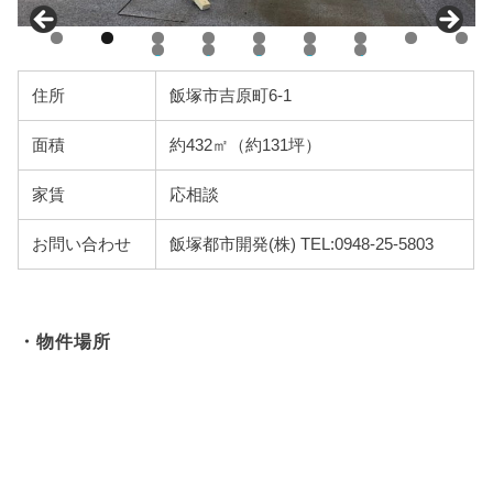
0
1
2
3
4
住所
飯塚市吉原町6-1
面積
約432㎡（約131坪）
家賃
応相談
お問い合わせ
飯塚都市開発(株) TEL:0948-25-5803
・物件場所